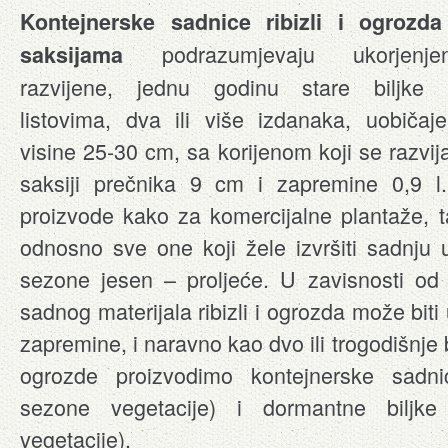
Kontejnerske sadnice ribizli i ogrozd
podrazumjevaju ukorjenjen
saksijama
razvijene, jednu godinu stare biljke 
listovima, dva ili više izdanaka, uobičaj
visine 25-30 cm, sa korijenom koji se razvij
saksiji prečnika 9 cm i zapremine 0,9 
proizvode kako za komercijalne plantaže, t
odnosno sve one koji žele izvršiti sadnju 
sezone jesen – proljeće. U zavisnosti od 
sadnog materijala ribizli i ogrozda može bit
zapremine, i naravno kao dvo ili trogodišnje b
ogrozde proizvodimo kontejnerske sadn
sezone vegetacije) i dormantne biljke
vegetacije).