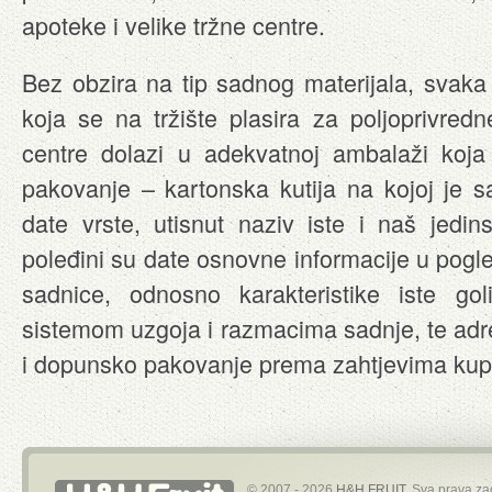
apoteke i velike tržne centre.
Bez obzira na tip sadnog materijala, svaka 
koja se na tržište plasira za poljoprivredn
centre dolazi u adekvatnoj ambalaži koj
pakovanje – kartonska kutija na kojoj je s
date vrste, utisnut naziv iste i naš jedin
poleđini su date osnovne informacije u pogl
sadnice, odnosno karakteristike iste go
sistemom uzgoja i razmacima sadnje, te ad
i dopunsko pakovanje prema zahtjevima kup
© 2007 - 2026
H&H FRUIT
. Sva prava za