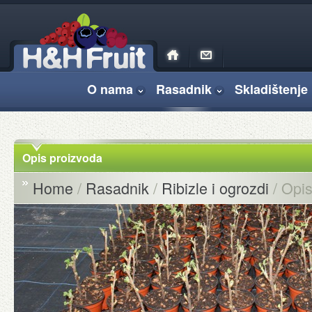
O nama
Rasadnik
Skladištenje 
Opis proizvoda
Home
/
Rasadnik
/
Ribizle i ogrozdi
/ Opis