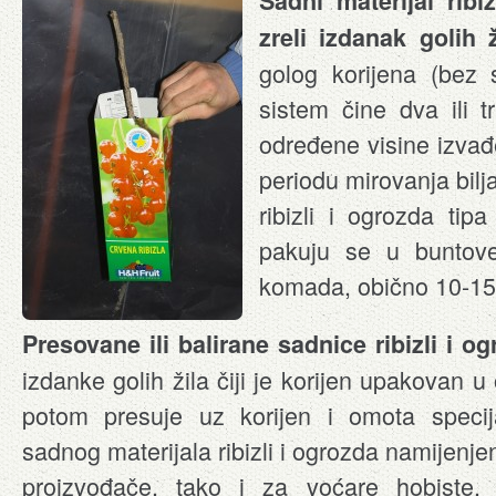
Sadni materijal ribi
zreli izdanak golih ž
golog korijena (bez 
sistem čine dva ili t
određene visine izva
periodu mirovanja bil
ribizli i ogrozda tipa
pakuju se u buntov
komada, obično 10-15
Presovane ili balirane sadnice ribizli i o
izdanke golih žila čiji je korijen upakovan u
potom presuje uz korijen i omota specij
sadnog materijala ribizli i ogrozda namijenje
proizvođače, tako i za voćare hobiste, 