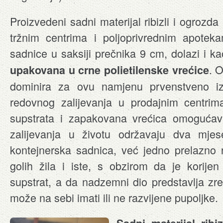
Proizvedeni sadni materijal ribizli i ogrozda
tržnim centrima i poljoprivrednim apotek
sadnice u saksiji prečnika 9 cm, dolazi i k
. O
upakovana u crne polietilenske vrećice
dominira za ovu namjenu prvenstveno i
redovnog zalijevanja u prodajnim centri
supstrata i zapakovana vrećica omogućav
zalijevanja u životu održavaju dva mjes
kontejnerska sadnica, već jedno prelazno 
golih žila i iste, s obzirom da je korij
supstrat, a da nadzemni dio predstavlja zreli
može na sebi imati ili ne razvijene pupoljke.