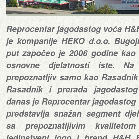
Reprocentar jagodastog voća H&H 
je kompanije HEKO d.o.o. Bugojn
put započeo je 2006 godine kao i
osnovne djelatnosti iste. N
prepoznatljiv samo kao Rasadnik 
Rasadnik i prerada jagodasto
danas je Reprocentar jagodastog 
predstavlja snažan segment djel
sa prepoznatljivim kvaliteto
jedinstveni logo i brend H&H 