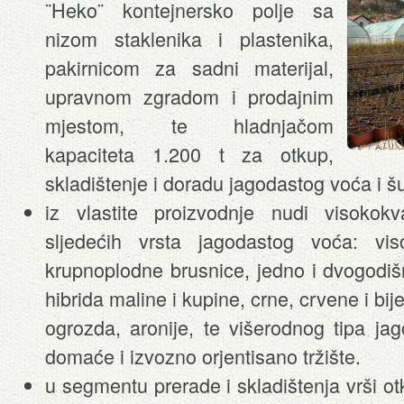
¨Heko¨ kontejnersko polje sa
nizom staklenika i plastenika,
pakirnicom za sadni materijal,
upravnom zgradom i prodajnim
mjestom, te hladnjačom
kapaciteta 1.200 t za otkup,
skladištenje i doradu jagodastog voća i 
iz vlastite proizvodnje nudi visokokva
sljedećih vrsta jagodastog voća: vis
krupnoplodne brusnice, jedno i dvogodišn
hibrida maline i kupine, crne, crvene i bijel
ogrozda, aronije, te višerodnog tipa jago
domaće i izvozno orjentisano tržište.
u segmentu prerade i skladištenja vrši o