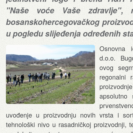
"Naše voće Vaše zdravlje", 
bosanskohercegovačkog proizvoda,
u pogledu slijeđenja određenih st
Osnovna i
d.o.o. Bug
ovog segme
regonalni 
proizvodn
apsolutno
prvenstven
uvođenje u proizvodnju novih vrsta i sort
tehnološki nivo u rasadničkoj proizvodnji, 