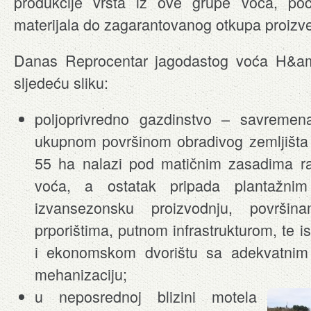
produkcije vrsta iz ove grupe voća, p
materijala do zagarantovanog otkupa proizv
Danas Reprocentar jagodastog voća H&a
sljedeću sliku:
poljoprivredno gazdinstvo – savremen
ukupnom površinom obradivog zemljišta 
55 ha nalazi pod matičnim zasadima raz
voća, a ostatak pripada plantažni
izvansezonsku proizvodnju, površin
prporištima, putnom infrastrukturom, te 
i ekonomskom dvorištu sa adekvatnim 
mehanizaciju;
u neposrednoj blizini motela