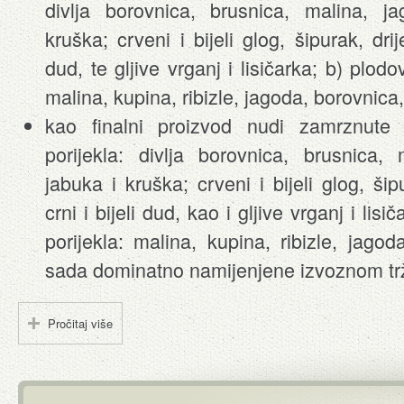
divlja borovnica, brusnica, malina, j
kruška; crveni i bijeli glog, šipurak, drije
dud, te gljive vrganj i lisičarka; b) plod
malina, kupina, ribizle, jagoda, borovnica,
kao finalni proizvod nudi zamrznute
porijekla: divlja borovnica, brusnica,
jabuka i kruška; crveni i bijeli glog, šipu
crni i bijeli dud, kao i gljive vrganj i li
porijekla: malina, kupina, ribizle, jagod
sada dominatno namijenjene izvoznom trž
Pročitaj više