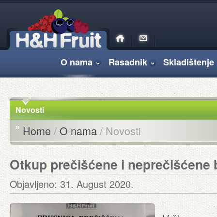
O nama
Rasadnik
Skladištenje 
Novosti
Home
/
O nama
/ Novosti
Otkup prečišćene i neprečišćene 
Objavljeno: 31. August 2020.