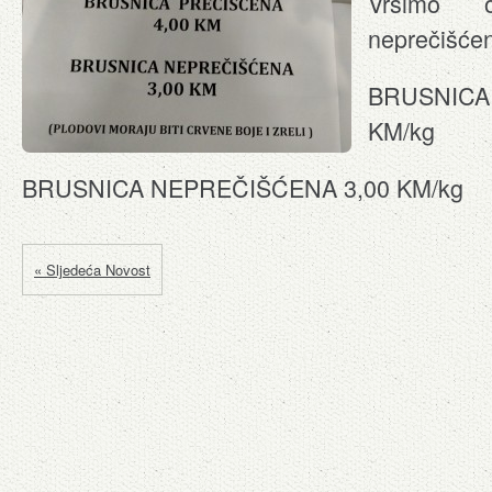
Vršimo o
neprečišće
BRUSNIC
KM/kg
BRUSNICA NEPREČIŠĆENA 3,00 KM/kg
« Sljedeća Novost