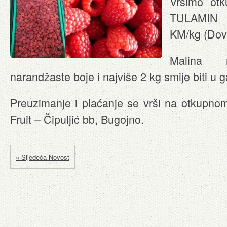
Vršimo otk
TULAMIN 
KM/kg (Dov
Malina m
narandžaste boje i najviše 2 kg smije biti u ga
Preuzimanje i plaćanje se vrši na otkupn
Fruit – Čipuljić bb, Bugojno.
« Sljedeća Novost